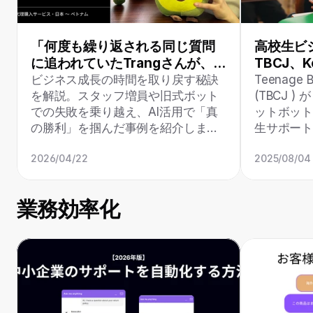
「何度も繰り返される同じ質問
高校生ビ
に追われていたTrangさんが、自
TBCJ、
由な時間を取り戻した方法」
トボット「
ビジネス成長の時間を取り戻す秘訣
Teenage B
を解説。スタッフ増員や旧式ボット
(TBCJ ) 
での失敗を乗り越え、AI活用で「真
ットボット
の勝利」を掴んだ事例を紹介しま
生サポー
す。
2026/04/22
2025/08/04
業務効率化