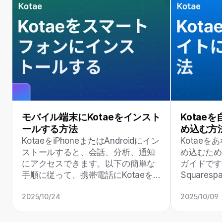
モバイル端末にKotaeをインスト
Kotae
ールする方法
め込む方
KotaeをiPhoneまたはAndroidにイン
Kotae
ストールすると、会話、分析、通知
め込むた
にアクセスできます。以下の簡単な
ガイドです。
手順に従って、携帯電話にKotaeを
Square
設定しましょう。
HTMLの
2025/10/24
2025/10/09
ー向けの