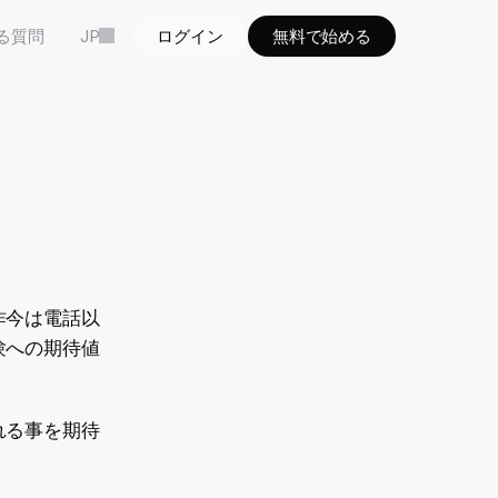
る質問
JP
ログイン
無料で始める
昨今は電話以
験への期待値
れる事を期待