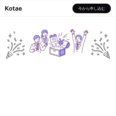
今から申し込む
90日間Kotae Pro
＋
導入コンサル
＋
カスタム開発
を、
完全無料
今だけ
で提供。