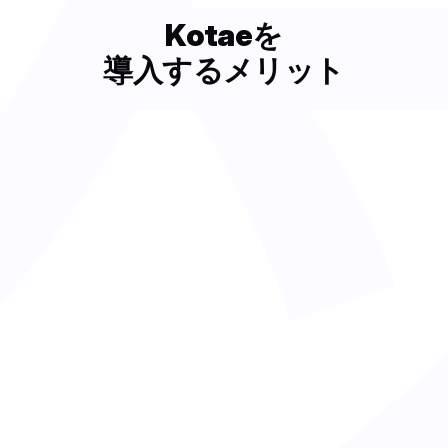
Kotaeを
導入するメリット
わせが増えても、スタッフ・従業員
せずに対応できる
自社の商品・サービスに合わせた
確な回答ができる
3