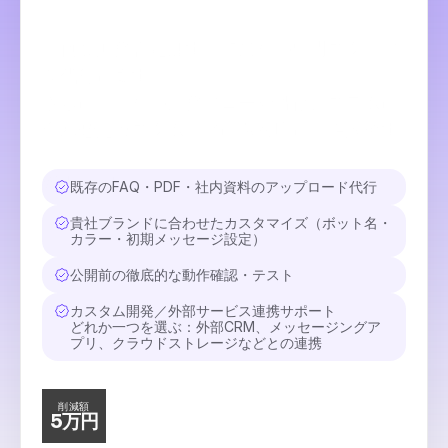
面倒な実務設定はすべて当社の専門スタッフ
が代行します。
さらに、貴社の業務フローや既存システムに
合わせたカスタム開発にも対応し、導入後す
ぐに活用できる状態までサポートします。
Webサイトの自動学習設定
既存のFAQ・PDF・社内資料のアップロード代行
貴社ブランドに合わせたカスタマイズ（ボット名・
カラー・初期メッセージ設定）
公開前の徹底的な動作確認・テスト
カスタム開発／外部サービス連携サポート
どれか一つを選ぶ：外部CRM、メッセージングア
プリ、クラウドストレージなどとの連携
削減額
通常5万円の初期設定＋カスタ
5万円
ム開発が、