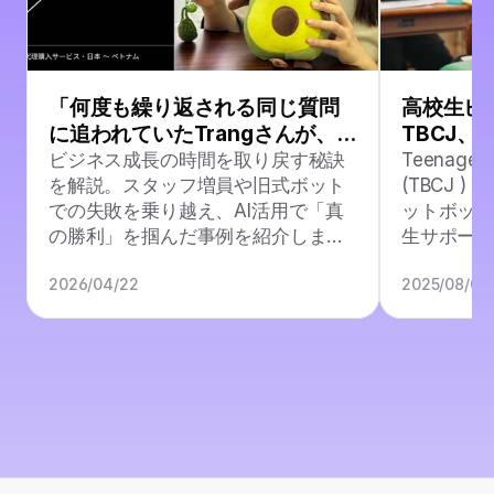
「何度も繰り返される同じ質問
高校生ビ
に追われていたTrangさんが、自
TBCJ、
由な時間を取り戻した方法」
トボット「
ビジネス成長の時間を取り戻す秘訣
Teenage B
を解説。スタッフ増員や旧式ボット
(TBCJ ) 
での失敗を乗り越え、AI活用で「真
ットボット
の勝利」を掴んだ事例を紹介しま
生サポー
す。
2026/04/22
2025/08/04